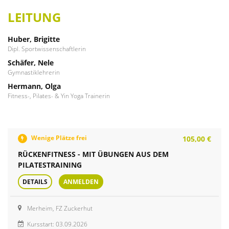
LEITUNG
Huber, Brigitte
Dipl. Sportwissenschaftlerin
Schäfer, Nele
Gymnastiklehrerin
Hermann, Olga
Fitness-, Pilates- & Yin Yoga Trainerin
Wenige Plätze frei
105,00 €
RÜCKENFITNESS - MIT ÜBUNGEN AUS DEM
PILATESTRAINING
DETAILS
ANMELDEN
Merheim, FZ Zuckerhut
Kursstart: 03.09.2026