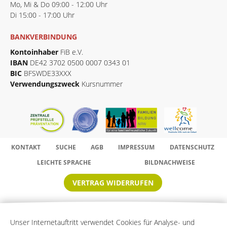
Mo, Mi & Do 09:00 - 12:00 Uhr
Di 15:00 - 17:00 Uhr
BANKVERBINDUNG
Kontoinhaber
FiB e.V.
IBAN
DE42 3702 0500 0007 0343 01
BIC
BFSWDE33XXX
Verwendungszweck
Kursnummer
KONTAKT
SUCHE
AGB
IMPRESSUM
DATENSCHUTZ
LEICHTE SPRACHE
BILDNACHWEISE
VERTRAG WIDERRUFEN
Erstellt für den FiB e.V. von der
Internetagentur e-nitio mediasign Gmb
Unser Internetauftritt verwendet Cookies für Analyse- und