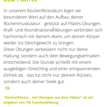
Die Kursleiter
Aktiv durch die Ferien
In unserem Rückenfitnesskurs legen wir
besonderen Wert auf den Aufbau deiner
wellcome
Veranstaltungsorte
Rückenmuskulatur - gestützt auf Pilates-Übungen.
Hebammen
Kraft- und KoordinationsÃ¼bungen verbinden sich
Kursanmeldung
harmonisch mit deinem Atem, um deinen Körper
Aktuelle Stellenangebote
Ermäßigungen und Zuschüsse
wieder ins Gleichgewicht zu bringen.
Diese Übungen verbessern nicht nur deine
Unsere Kooperationspartner
Gutscheine
Haltung, sondern auch dein Bewegungsverhalten
entscheidend. Die Stunde schließt mit einem
Feiertage
ausgiebigen Stretching und einer entspannenden
Einheit ab - das tut nicht nur deinem Rücken,
sondern auch deiner Seele gut.
FB
"Rückenfitness - mit Übungen aus dem Pilates" ist ein
Angebot von FiB Familienbildung