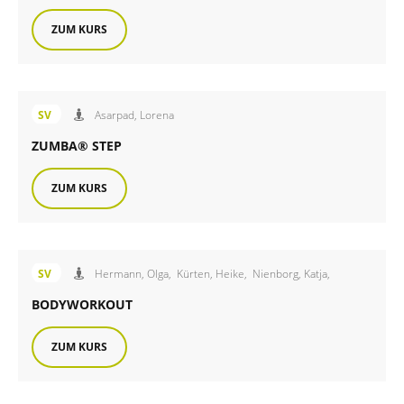
ZUM KURS
Angebot des FiB Sportverein
SV
Asarpad, Lorena
ZUMBA® STEP
ZUM KURS
Angebot des FiB Sportverein
SV
Hermann, Olga,
Kürten, Heike,
Nienborg, Katja,
BODYWORKOUT
ZUM KURS