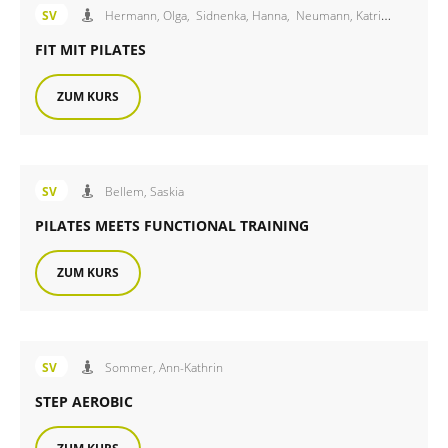
Angebot des FiB Sportverein
SV
Hermann, Olga,
Sidnenka, Hanna,
Neumann, Katrin,
FIT MIT PILATES
ZUM KURS
Angebot des FiB Sportverein
SV
Bellem, Saskia
PILATES MEETS FUNCTIONAL TRAINING
ZUM KURS
Angebot des FiB Sportverein
SV
Sommer, Ann-Kathrin
STEP AEROBIC