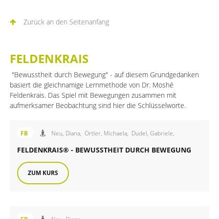
Zurück an den Seitenanfang
FELDENKRAIS
"Bewusstheit durch Bewegung" - auf diesem Grundgedanken
basiert die gleichnamige Lernmethode von Dr. Moshé
Feldenkrais. Das Spiel mit Bewegungen zusammen mit
aufmerksamer Beobachtung sind hier die Schlüsselworte.
Angebot der FiB Familienbildung
FB
Neu, Diana,
Ortler, Michaela,
Dudel, Gabriele,
FELDENKRAIS® - BEWUSSTHEIT DURCH BEWEGUNG
ZUM KURS
Angebot der FiB Familienbildung