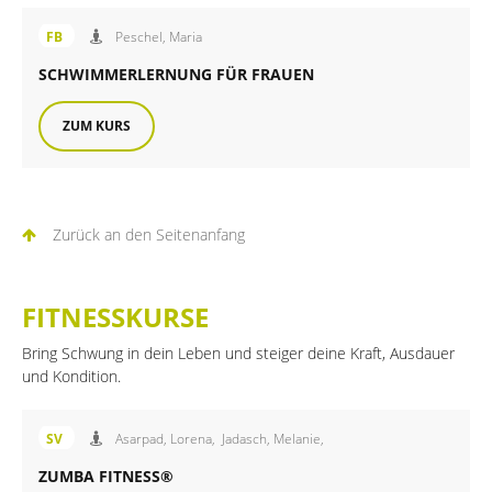
Angebot der FiB Familienbildung
FB
Peschel, Maria
SCHWIMMERLERNUNG FÜR FRAUEN
ZUM KURS
Zurück an den Seitenanfang
FITNESSKURSE
Bring Schwung in dein Leben und steiger deine Kraft, Ausdauer
und Kondition.
Angebot des FiB Sportverein
SV
Asarpad, Lorena,
Jadasch, Melanie,
ZUMBA FITNESS®