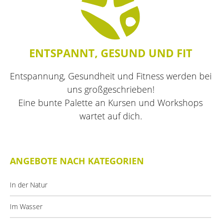
Die Kursleiter
Aktiv durch die Ferien
wellcome
Veranstaltungsorte
ENTSPANNT, GESUND UND FIT
Hebammen
Kursanmeldung
Entspannung, Gesundheit und Fitness werden bei
Aktuelle Stellenangebote
Ermäßigungen und Zuschüsse
uns großgeschrieben!
Eine bunte Palette an Kursen und Workshops
Unsere Kooperationspartner
Gutscheine
wartet auf dich.
Feiertage
ANGEBOTE NACH KATEGORIEN
In der Natur
Im Wasser