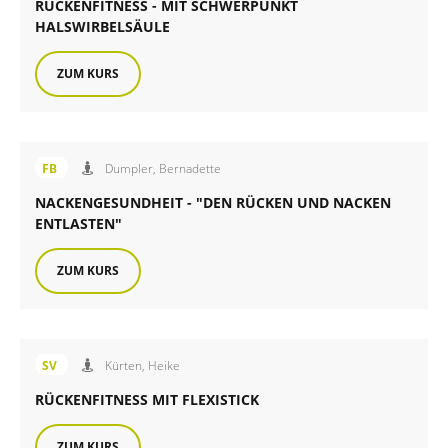
RÜCKENFITNESS - MIT SCHWERPUNKT
HALSWIRBELSÄULE
ZUM KURS
Angebot der FiB Familienbildung
FB
Dumpler, Bernadette
NACKENGESUNDHEIT - "DEN RÜCKEN UND NACKEN
ENTLASTEN"
ZUM KURS
Angebot des FiB Sportverein
SV
Kürten, Heike
RÜCKENFITNESS MIT FLEXISTICK
ZUM KURS