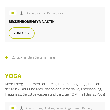
Angebot der FiB Familienbildung
FB
Brauer, Karina,
Kettler, Kira,
BECKENBODENGYMNASTIK
ZUM KURS
Zurück an den Seitenanfang
YOGA
Mehr Energie und weniger Stress, Fitness, Entgiftung, Dehnen
der Muskulatur und Mobilisation der Wirbelsäule, Entspannung,
Happiness, Selbstbewussein und ganz viel "OM" - all das ist Yoga!
Angebot der FiB Familienbildung
FB
Adams, Bine,
Andres, Gesa,
Angermeier, Reiner,
Burschik, Ka