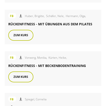
Angebot der FiB Familienbildung
FB
Huber, Brigitte,
Schäfer, Nele,
Hermann, Olga,
RÜCKENFITNESS - MIT ÜBUNGEN AUS DEM PILATES
ZUM KURS
Angebot der FiB Familienbildung
FB
Vorwerg, Monika,
Kürten, Heike,
RÜCKENFITNESS - MIT BECKENBODENTRAINING
ZUM KURS
Angebot der FiB Familienbildung
FB
Spiegel, Cornelia