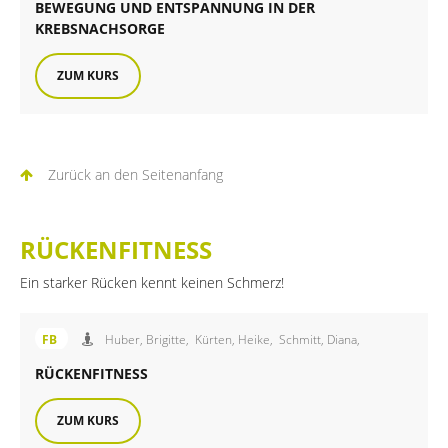
BEWEGUNG UND ENTSPANNUNG IN DER
KREBSNACHSORGE
ZUM KURS
Zurück an den Seitenanfang
RÜCKENFITNESS
Ein starker Rücken kennt keinen Schmerz!
Angebot der FiB Familienbildung
FB
Huber, Brigitte,
Kürten, Heike,
Schmitt, Diana,
RÜCKENFITNESS
ZUM KURS