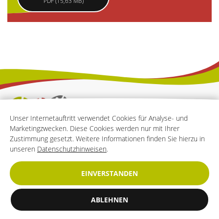
PDF (15,63 MB)
Unser Internetauftritt verwendet Cookies für Analyse- und
Marketingzwecken. Diese Cookies werden nur mit Ihrer
Zustimmung gesetzt. Weitere Informationen finden Sie hierzu in
FIB IN BENSBERG
unseren
Datenschutzhinweisen
.
Sattlerweg 8
51429 Bergisch Gladbach
EINVERSTANDEN
Tel.: 02204 – 40 44 50
Bürozeiten
ABLEHNEN
Mo, Mi - Fr 09:00 - 12:00 Uhr,
Di & Do 15:00 - 17:00 Uhr