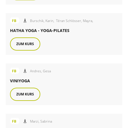
Angebot der FiB Familienbildung
FB
Burschik, Karin,
Téran Schlösser, Mayra,
HATHA YOGA - YOGA-PILATES
ZUM KURS
Angebot der FiB Familienbildung
FB
Andres, Gesa
VINIYOGA
ZUM KURS
Angebot der FiB Familienbildung
FB
Marzi, Sabrina