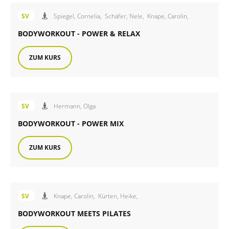
Angebot des FiB Sportverein
SV
Spiegel, Cornelia,
Schäfer, Nele,
Knape, Carolin,
BODYWORKOUT - POWER & RELAX
ZUM KURS
Angebot des FiB Sportverein
SV
Hermann, Olga
BODYWORKOUT - POWER MIX
ZUM KURS
Angebot des FiB Sportverein
SV
Knape, Carolin,
Kürten, Heike,
BODYWORKOUT MEETS PILATES