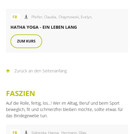
Angebot der FiB Familienbildung
FB
Pfeifer, Claudia,
Chaymowski, Evelyn,
HATHA YOGA - EIN LEBEN LANG
ZUM KURS
Zurück an den Seitenanfang
FASZIEN
Auf die Rolle, fertig, los...! Wer im Alltag, Beruf und beim Sport
beweglich, fit und schmerzfrei bleiben möchte, sollte etwas für
das Bindegewebe tun.
Angebot der FiB Familienbildung
FB
Sidnenka, Hanna,
Hermann, Olga,