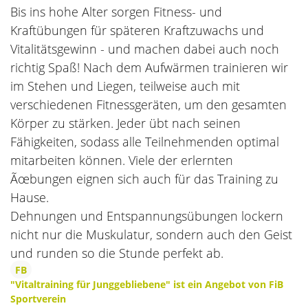
Bis ins hohe Alter sorgen Fitness- und
Die Kursleiter
Aktiv durch die Ferien
Kraftübungen für späteren Kraftzuwachs und
Vitalitätsgewinn - und machen dabei auch noch
wellcome
Veranstaltungsorte
richtig Spaß! Nach dem Aufwärmen trainieren wir
Hebammen
im Stehen und Liegen, teilweise auch mit
Kursanmeldung
verschiedenen Fitnessgeräten, um den gesamten
Aktuelle Stellenangebote
Ermäßigungen und Zuschüsse
Körper zu stärken. Jeder übt nach seinen
Fähigkeiten, sodass alle Teilnehmenden optimal
Unsere Kooperationspartner
Gutscheine
mitarbeiten können. Viele der erlernten
Ãœbungen eignen sich auch für das Training zu
Feiertage
Hause.
Dehnungen und Entspannungsübungen lockern
nicht nur die Muskulatur, sondern auch den Geist
und runden so die Stunde perfekt ab.
FB
"Vitaltraining für Junggebliebene" ist ein Angebot von FiB
Sportverein