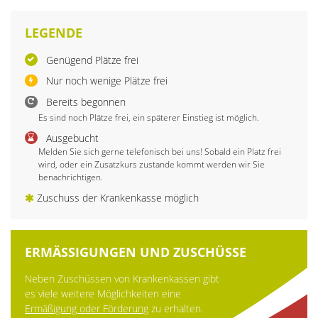
LEGENDE
Genügend Plätze frei
Nur noch wenige Plätze frei
Bereits begonnen
Es sind noch Plätze frei, ein späterer Einstieg ist möglich.
Ausgebucht
Melden Sie sich gerne telefonisch bei uns! Sobald ein Platz frei
wird, oder ein Zusatzkurs zustande kommt werden wir Sie
benachrichtigen.
Zuschuss der Krankenkasse möglich
ERMÄSSIGUNGEN UND ZUSCHÜSSE
Neben Zuschüssen von Krankenkassen gibt
es viele weitere Möglichkeiten eine
Ermäßigung oder Förderung
zu erhalten.