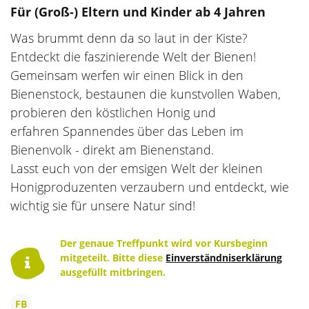
Für (Groß-) Eltern und Kinder ab 4 Jahren
Die Kursleiter
Aktiv durch die Ferien
Was brummt denn da so laut in der Kiste?
wellcome
Veranstaltungsorte
Entdeckt die faszinierende Welt der Bienen!
Gemeinsam werfen wir einen Blick in den
Hebammen
Kursanmeldung
Bienenstock, bestaunen die kunstvollen Waben,
probieren den köstlichen Honig und
Aktuelle Stellenangebote
Ermäßigungen und Zuschüsse
erfahren Spannendes über das Leben im
Bienenvolk - direkt am Bienenstand.
Unsere Kooperationspartner
Gutscheine
Lasst euch von der emsigen Welt der kleinen
Feiertage
Honigproduzenten verzaubern und entdeckt, wie
wichtig sie für unsere Natur sind!
Der genaue Treffpunkt wird vor Kursbeginn
mitgeteilt. Bitte diese
Einverständniserklärung
ausgefüllt mitbringen.
FB