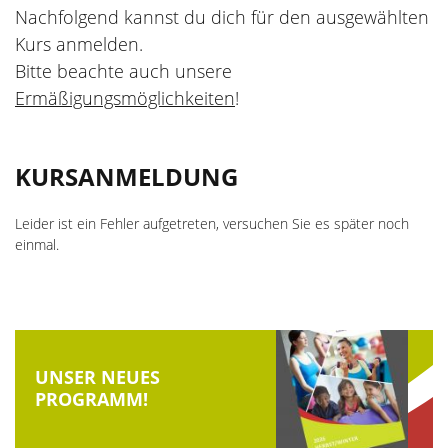
Nachfolgend kannst du dich für den ausgewählten
Die Kursleiter
Aktiv durch die Ferien
Kurs anmelden.
Bitte beachte auch unsere
wellcome
Veranstaltungsorte
Ermäßigungsmöglichkeiten
!
Hebammen
Kursanmeldung
Aktuelle Stellenangebote
KURSANMELDUNG
Ermäßigungen und Zuschüsse
Unsere Kooperationspartner
Gutscheine
Leider ist ein Fehler aufgetreten, versuchen Sie es später noch
einmal.
Feiertage
UNSER NEUES
PROGRAMM!