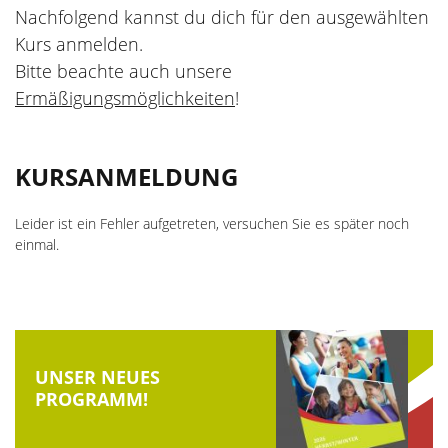
Nachfolgend kannst du dich für den ausgewählten
Die Kursleiter
Aktiv durch die Ferien
Kurs anmelden.
Bitte beachte auch unsere
wellcome
Veranstaltungsorte
Ermäßigungsmöglichkeiten
!
Hebammen
Kursanmeldung
Aktuelle Stellenangebote
KURSANMELDUNG
Ermäßigungen und Zuschüsse
Unsere Kooperationspartner
Gutscheine
Leider ist ein Fehler aufgetreten, versuchen Sie es später noch
einmal.
Feiertage
UNSER NEUES
PROGRAMM!