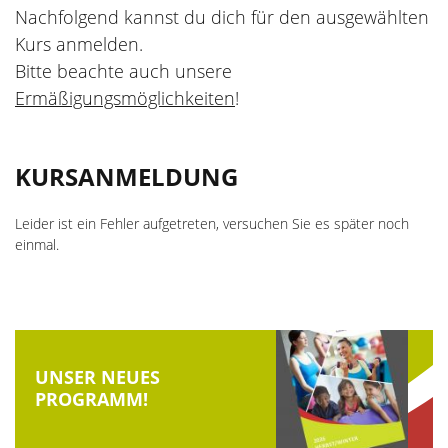
Nachfolgend kannst du dich für den ausgewählten
Die Kursleiter
Aktiv durch die Ferien
Kurs anmelden.
Bitte beachte auch unsere
wellcome
Veranstaltungsorte
Ermäßigungsmöglichkeiten
!
Hebammen
Kursanmeldung
Aktuelle Stellenangebote
KURSANMELDUNG
Ermäßigungen und Zuschüsse
Unsere Kooperationspartner
Gutscheine
Leider ist ein Fehler aufgetreten, versuchen Sie es später noch
einmal.
Feiertage
UNSER NEUES
PROGRAMM!