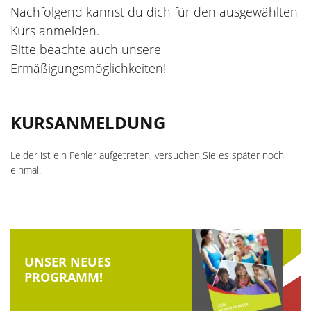
Nachfolgend kannst du dich für den ausgewählten
Die Kursleiter
Aktiv durch die Ferien
Kurs anmelden.
Bitte beachte auch unsere
wellcome
Veranstaltungsorte
Ermäßigungsmöglichkeiten
!
Hebammen
Kursanmeldung
Aktuelle Stellenangebote
KURSANMELDUNG
Ermäßigungen und Zuschüsse
Unsere Kooperationspartner
Gutscheine
Leider ist ein Fehler aufgetreten, versuchen Sie es später noch
einmal.
Feiertage
UNSER NEUES
PROGRAMM!