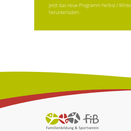
Jetzt das neue Programm herbst / Winte
herunterladen.