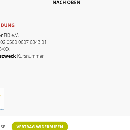
NACH OBEN
NDUNG
er
FiB e.V.
02 0500 0007 0343 01
3XXX
szweck
Kursnummer
ISE
VERTRAG WIDERRUFEN