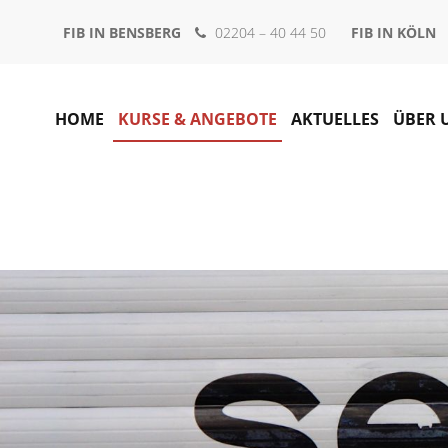
FIB IN BENSBERG
02204 – 40 44 50
FIB IN KÖLN
HOME
KURSE & ANGEBOTE
AKTUELLES
ÜBER 
KURSE UND ANGEB
ÜBER UNS
Alle Kurse und Angebote
Über uns
Willkommen – Von Anfang an
Der Vorstand
Familie & Co.
Das Team