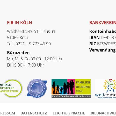
FIB IN KÖLN
BANKVERBI
Waltherstr. 49-51, Haus 31
Kontoinhab
51069 Köln
IBAN
DE42 37
Tel.: 0221 – 9 777 46 90
BIC
BFSWDE3
Verwendung
Bürozeiten
Mo, Mi & Do 09:00 - 12:00 Uhr
Di 15:00 - 17:00 Uhr
PRESSUM
DATENSCHUTZ
LEICHTE SPRACHE
BILDNACHWE